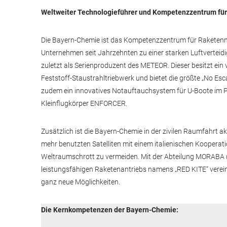
Weltweiter Technologieführer und Kompetenzzentrum fü
Die Bayern-Chemie ist das Kompetenzzentrum für Raketenm
Unternehmen seit Jahrzehnten zu einer starken Luftverteidi
zuletzt als Serienproduzent des METEOR. Dieser besitzt ein
Feststoff-Staustrahltriebwerk und bietet die größte „No Esca
zudem ein innovatives Notauftauchsystem für U-Boote im P
Kleinflugkörper ENFORCER.
Zusätzlich ist die Bayern-Chemie in der zivilen Raumfahrt akt
mehr benutzten Satelliten mit einem italienischen Kooperati
Weltraumschrott zu vermeiden. Mit der Abteilung MORABA (
leistungsfähigen Raketenantriebs namens „RED KITE“ verein
ganz neue Möglichkeiten.
Die Kernkompetenzen der Bayern-Chemie: