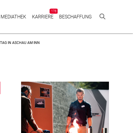
178
 MEDIATHEK
KAR­RIERE
BESCHAF­FUNG
AG IN ASCHAU AM INN