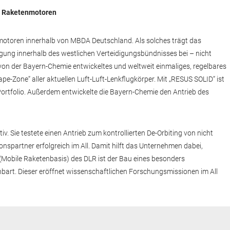
r Raketenmotoren
otoren innerhalb von MBDA Deutschland. Als solches trägt das
gung innerhalb des westlichen Verteidigungsbündnisses bei – nicht
 von der Bayern-Chemie entwickeltes und weltweit einmaliges, regelbares
pe-Zone“ aller aktuellen Luft-Luft-Lenkflugkörper. Mit „RESUS SOLID“ ist
ortfolio. Außerdem entwickelte die Bayern-Chemie den Antrieb des
iv. Sie testete einen Antrieb zum kontrollierten De-Orbiting von nicht
onspartner erfolgreich im All. Damit hilft das Unternehmen dabei,
Mobile Raketenbasis) des DLR ist der Bau eines besonders
bart. Dieser eröffnet wissenschaftlichen Forschungsmissionen im All