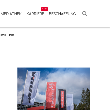
182
 MEDIATHEK
KAR­RIERE
BESCHAF­FUNG
FLICHTUNG