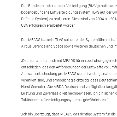
Das Bundesministerium der Verteidigung (BMVg) hatte am 9
bodengebundene Luftverteidigungssystem TLVS auf der Gr
Defense System) zu realisieren. Diese sind von 2004 bis 20
USA erfolgreich erarbeitet worden.
Das MEADS-basierte TLVS soll unter der Systemführerscha
Airbus Defence and Space sowie weiteren deutschen und in
„Deutschland hat sich mit MEADS für ein bedrohungsgerecht
entschieden, das den Anforderungen der Luftwaffe vollumfä
Auswahlentscheidung pro MEADS sichert wichtige nationale
verankert sind, und ermöglicht gleichzeitig, dass Deutschla
Horst Seehofer. „Die MBDA Deutschland verfügt über langj
Leistung und Zuverlässigkeit nachgewiesen. Ich bin sicher, 
Taktischen Luftverteidigungssystems gewährleisten. “
„Ich bin überzeugt, dass MEADS das richtige System für die