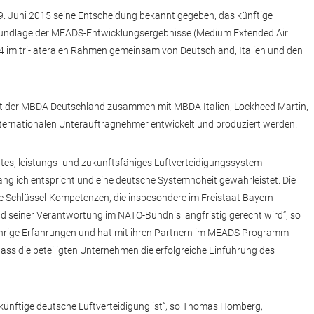
. Juni 2015 seine Entscheidung bekannt gegeben, das künftige
undlage der MEADS-Entwicklungsergebnisse (Medium Extended Air
14 im tri-lateralen Rahmen gemeinsam von Deutschland, Italien und den
ft der MBDA Deutschland zusammen mit MBDA Italien, Lockheed Martin,
ternationalen Unterauftragnehmer entwickelt und produziert werden.
es, leistungs- und zukunftsfähiges Luftverteidigungssystem
nglich entspricht und eine deutsche Systemhoheit gewährleistet. Die
 Schlüssel-Kompetenzen, die insbesondere im Freistaat Bayern
nd seiner Verantwortung im NATO-Bündnis langfristig gerecht wird“, so
ährige Erfahrungen und hat mit ihren Partnern im MEADS Programm
dass die beteiligten Unternehmen die erfolgreiche Einführung des
 künftige deutsche Luftverteidigung ist“, so Thomas Homberg,