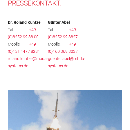
PRESSEKONTAKT:
Dr. Roland Kuntze
Günter Abel
Tel:
+49
Tel:
+49
(0)8252 99 88 00
(0)8252 99 3827
Mobile:
+49
Mobile:
+49
(0)151 1477 8281
(0)160 369 3037
roland.kuntze@mbda-
guenter.abel@mbda-
systems.de
systems.de