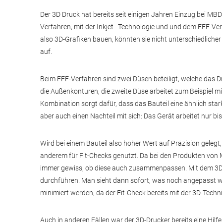
Der 3D Druck hat bereits seit einigen Jahren Einzug bei MB
Verfahren, mit der Inkjet–Technologie und und dem FFF-Verf
also 3D-Grafiken bauen, könnten sie nicht unterschiedliche
auf.
Beim FFF-Verfahren sind zwei Düsen beteiligt, welche das Dr
die Außenkonturen, die zweite Düse arbeitet zum Beispiel mit
Kombination sorgt dafür, dass das Bauteil eine ähnlich star
aber auch einen Nachteil mit sich: Das Gerät arbeitet nur b
Wird bei einem Bauteil also hoher Wert auf Präzision gelegt,
anderem für Fit-Checks genutzt. Da bei den Produkten von 
immer gewiss, ob diese auch zusammenpassen. Mit dem 3D-
durchführen. Man sieht dann sofort, was noch angepasst we
minimiert werden, da der Fit-Check bereits mit der 3D-Techn
Auch in anderen Fällen war der 3D-Drucker bereits eine Hilfe