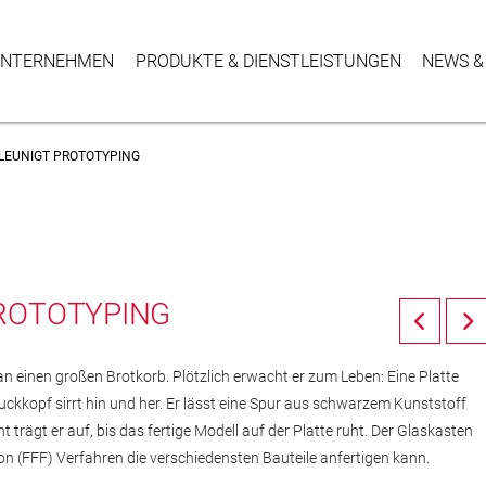
NTER­NEHMEN
PRODUKTE & DIENSTLEISTUNGEN
NEWS &
LEUNIGT PROTOTYPING
ROTOTYPING
t an einen großen Brotkorb. Plötzlich erwacht er zum Leben: Eine Platte
ruckkopf sirrt hin und her. Er lässt eine Spur aus schwarzem Kunststoff
 trägt er auf, bis das fertige Modell auf der Platte ruht. Der Glaskasten
ion (FFF) Verfahren die verschiedensten Bauteile anfertigen kann.