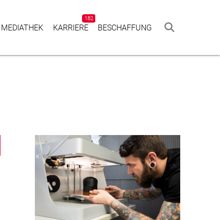
182
 MEDIATHEK
KAR­RIERE
BESCHAF­FUNG