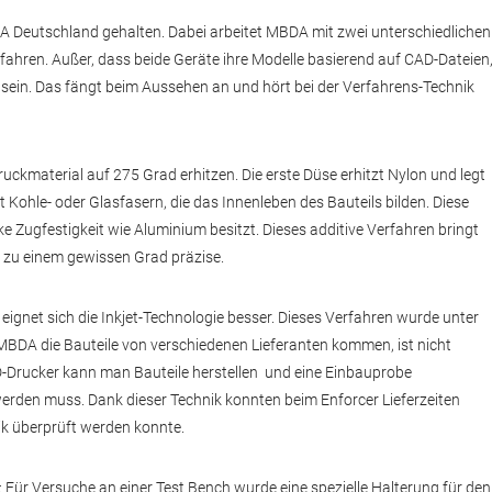
DA Deutschland gehalten. Dabei arbeitet MBDA mit zwei unterschiedlichen
ahren. Außer, dass beide Geräte ihre Modelle basierend auf CAD-Dateien
r sein. Das fängt beim Aussehen an und hört bei der Verfahrens-Technik
uckmaterial auf 275 Grad erhitzen. Die erste Düse erhitzt Nylon und legt
 Kohle- oder Glasfasern, die das Innenleben des Bauteils bilden. Diese
ke Zugfestigkeit wie Aluminium besitzt. Dieses additive Verfahren bringt
is zu einem gewissen Grad präzise.
 eignet sich die Inkjet-Technologie besser. Dieses Verfahren wurde unter
MBDA die Bauteile von verschiedenen Lieferanten kommen, ist nicht
Drucker kann man Bauteile herstellen und eine Einbauprobe
rden muss. Dank dieser Technik konnten beim Enforcer Lieferzeiten
ik überprüft werden konnte.
: Für Versuche an einer Test Bench wurde eine spezielle Halterung für den