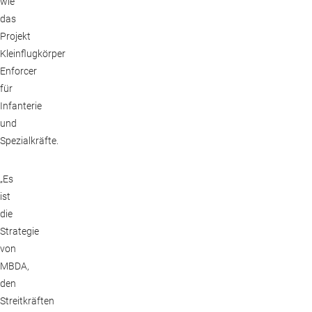
wie
das
Projekt
Kleinflugkörper
Enforcer
für
Infanterie
und
Spezialkräfte.
„Es
ist
die
Strategie
von
MBDA,
den
Streitkräften