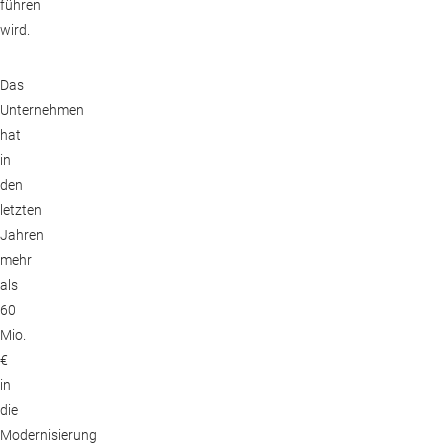
führen
wird.
Das
Unternehmen
hat
in
den
letzten
Jahren
mehr
als
60
Mio.
€
in
die
Modernisierung