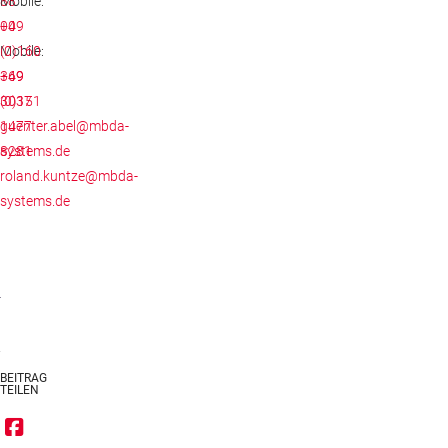
88
Mobile:
00
+49
Mobile:
(0)160
+49
369
(0)151
3037
1477
guenter.abel@mbda-
8281
systems.de
roland.kuntze@mbda-
systems.de
BEITRAG
TEILEN