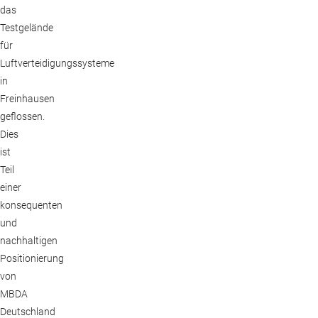
das
Testgelände
für
Luftverteidigungssysteme
in
Freinhausen
geflossen.
Dies
ist
Teil
einer
konsequenten
und
nachhaltigen
Positionierung
von
MBDA
Deutschland