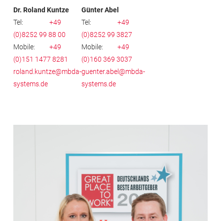
Dr. Roland Kuntze
Günter Abel
Tel:
+49
Tel:
+49
(0)8252 99 88 00
(0)8252 99 3827
Mobile:
+49
Mobile:
+49
(0)151 1477 8281
(0)160 369 3037
roland.kuntze@mbda-
guenter.abel@mbda-
systems.de
systems.de