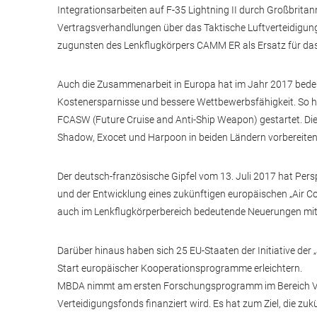
Integrationsarbeiten auf F-35 Lightning II durch Großbritann
Vertragsverhandlungen über das Taktische Luftverteidigu
zugunsten des Lenkflugkörpers CAMM ER als Ersatz für das
Auch die Zusammenarbeit in Europa hat im Jahr 2017 bedeut
Kostenersparnisse und bessere Wettbewerbsfähigkeit. So 
FCASW (Future Cruise and Anti-Ship Weapon) gestartet. Di
Shadow, Exocet und Harpoon in beiden Ländern vorbereiten
Der deutsch-französische Gipfel vom 13. Juli 2017 hat Pe
und der Entwicklung eines zukünftigen europäischen „Air C
auch im Lenkflugkörperbereich bedeutende Neuerungen mit 
Darüber hinaus haben sich 25 EU-Staaten der Initiative der
Start europäischer Kooperationsprogramme erleichtern.
MBDA nimmt am ersten Forschungsprogramm im Bereich Vert
Verteidigungsfonds finanziert wird. Es hat zum Ziel, die 