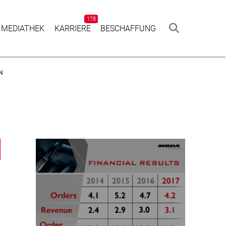
178
 MEDIATHEK
KAR­RIERE
BESCHAF­FUNG
N