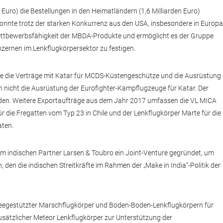
Euro) die Bestellungen in den Heimatländern (1,6 Milliarden Euro)
onnte trotz der starken Konkurrenz aus den USA, insbesondere in Europa
 Wettbewerbsfähigkeit der MBDA-Produkte und ermöglicht es der Gruppe
zernen im Lenkflugkörpersektor zu festigen.
e die Verträge mit Katar für MCDS-Küstengeschütze und die Ausrüstung
h nicht die Ausrüstung der Eurofighter-Kampflugzeuge für Katar. Der
den. Weitere Exportaufträge aus dem Jahr 2017 umfassen die VL MICA
r die Fregatten vom Typ 23 in Chile und der Lenkflugkörper Marte für die
aten.
 indischen Partner Larsen & Toubro ein Joint-Venture gegründet, um
 den die indischen Streitkräfte im Rahmen der „Make in India“-Politik der
seegestützter Marschflugkörper und Boden-Boden-Lenkflugkörpern für
usätzlicher Meteor Lenkflugkörper zur Unterstützung der