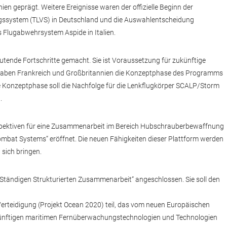
ien geprägt. Weitere Ereignisse waren der offizielle Beginn der
ngssystem (TLVS) in Deutschland und die Auswahlentscheidung
 Flugabwehrsystem Aspide in Italien.
ende Fortschritte gemacht. Sie ist Voraussetzung für zukünftige
haben Frankreich und Großbritannien die Konzeptphase des Programms
e Konzeptphase soll die Nachfolge für die Lenkflugkörper SCALP/Storm
.
rspektiven für eine Zusammenarbeit im Bereich Hubschrauberbewaffnung
ombat Systems“ eröffnet. Die neuen Fähigkeiten dieser Plattform werden
sich bringen.
 „Ständigen Strukturierten Zusammenarbeit“ angeschlossen. Sie soll den
eidigung (Projekt Ocean 2020) teil, das vom neuen Europäischen
zukünftigen maritimen Fernüberwachungstechnologien und Technologien