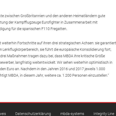
te zwischen Großbritannien und den anderen Heimatländern gute
rüstung der Kampfflugzeuge Eurofighter in Zusammenarbeit mit
idigung für die spanischen F110 Fregatten.
weiterhin Fortschritte auf ihren drei strategischen Achsen: sie garantier
 Lenkflugkörperbereich, sie führt die europäische Konsolidierung fort,
se drei Maßnahmen tragen dazu bei, dass MBDA ihre kritische Größe
ewerber, langfristig weitentwickelt. Wir sehen weiterhin optimistisch in
arden Euro an. Nachdem in den Jahren 2016 und 2017 jeweils 1.000
htigt MBDA, in diesem Jahr, weitere ca. 1.200 Personen einzustellen.“
weis
Datenschutzerklärung
mbda-systems
Integrity Line