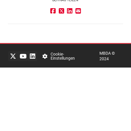
BEITRAG TEILEN
Impressum
Rechtlicher
Hinweis
MBDA ©
Datenschutzerklärung
Cookie-
Einstellungen
2024
mbda-
systems
Integrity
Line