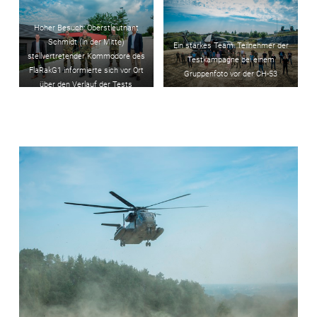
Hoher Besuch: Oberstleutnant
Schmidt (in der Mitte)
Ein starkes Team: Teilnehmer der
stellvertretender Kommodore des
Testkampagne bei einem
FlaRakG1 informierte sich vor Ort
Gruppenfoto vor der CH-53
über den Verlauf der Tests