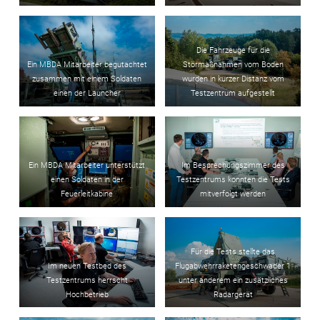
Die Fahrzeuge für die
Ein MBDA Mitarbeiter begutachtet
Störmaßnahmen vom Boden
zusammen mit einem Soldaten
wurden in kurzer Distanz vom
einen der Launcher
Testzentrum aufgestellt
Ein MBDA Mitarbeiter unterstützt
Im Besprechungszimmer des
einen Soldaten in der
Testzentrums konnten die Tests
Feuerleitkabine
mitverfolgt werden
Für die Tests stellte das
Im neuen Testbed des
Flugabwehrraketengeschwader 1
Testzentrums herrscht
unter anderem ein zusätzliches
Hochbetrieb
Radargerät