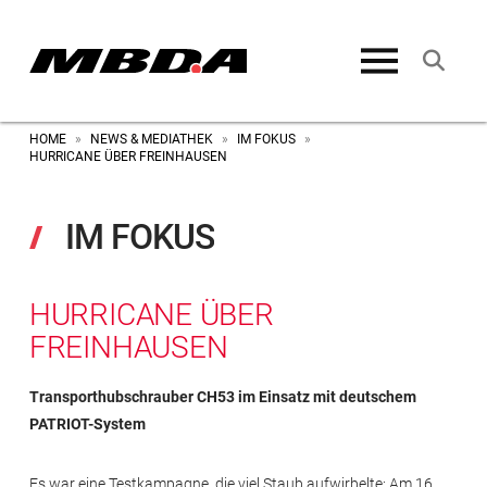
HOME
NEWS & MEDIATHEK
IM FOKUS
»
»
»
HURRICANE ÜBER FREINHAUSEN
IM FOKUS
HURRICANE ÜBER
FREINHAUSEN
Transporthubschrauber CH53 im Einsatz mit deutschem
PATRIOT-System
Es war eine Testkampagne, die viel Staub aufwirbelte: Am 16.