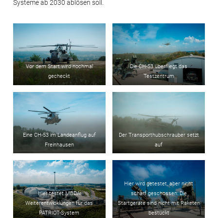
Systeme ab 2030 ablösen soll.
Vor dem Start wird nochmal
Die CH-53 überfliegt das
gecheckt
Testzentrum
Eine CH-53 im Landeanflug auf
Der Transporthubschrauber setzt
Freinhausen
auf
Hier wird getestet, aber nicht
Hier testet MBDA
scharf geschossen: Die
Weiterentwicklungen für das
Startgeräte sind nicht mit Raketen
PATRIOT-System
bestückt