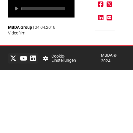
Impressum
MBDA Group
| 04.04.2018 |
Videofilm
Rechtlicher
Hinweis
MBDA ©
Datenschutzerklärung
Cookie-
Einstellungen
2024
mbda-
systems
Integrity
Line