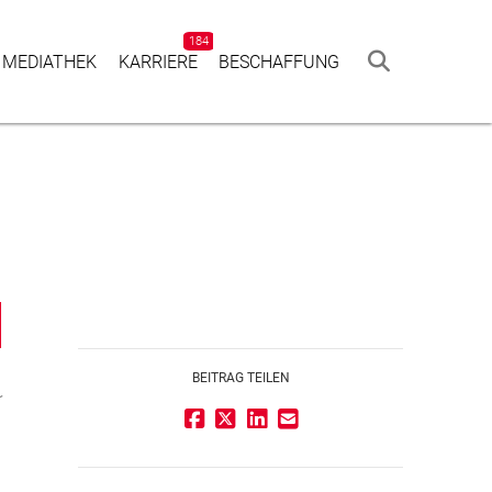
184
 MEDIATHEK
KAR­RIERE
BESCHAF­FUNG
BEITRAG TEILEN
r