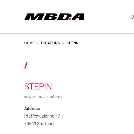
U
HOME
LOCATIONS
STEPIN
»
»
STEPIN
In by MBDA
2. Juli 2019
Address
Pfaffenwaldring 47
70569 Stuttgart