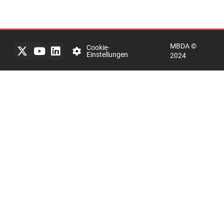
Rechtlicher
Hinweis
MBDA ©
Datenschutzerklärung
Cookie-
Einstellungen
2024
mbda-
systems
Integrity
Line