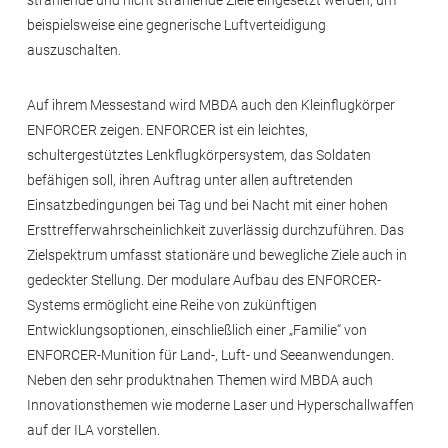
strahlende und nicht strahlende Ziele eingesetzt werden, um
beispielsweise eine gegnerische Luftverteidigung
auszuschalten.
Auf ihrem Messestand wird MBDA auch den Kleinflugkörper
ENFORCER zeigen. ENFORCER ist ein leichtes,
schultergestütztes Lenkflugkörpersystem, das Soldaten
befähigen soll, ihren Auftrag unter allen auftretenden
Einsatzbedingungen bei Tag und bei Nacht mit einer hohen
Ersttrefferwahrscheinlichkeit zuverlässig durchzuführen. Das
Zielspektrum umfasst stationäre und bewegliche Ziele auch in
gedeckter Stellung. Der modulare Aufbau des ENFORCER-
Systems ermöglicht eine Reihe von zukünftigen
Entwicklungsoptionen, einschließlich einer „Familie“ von
ENFORCER-Munition für Land-, Luft- und Seeanwendungen.
Neben den sehr produktnahen Themen wird MBDA auch
Innovationsthemen wie moderne Laser und Hyperschallwaffen
auf der ILA vorstellen.