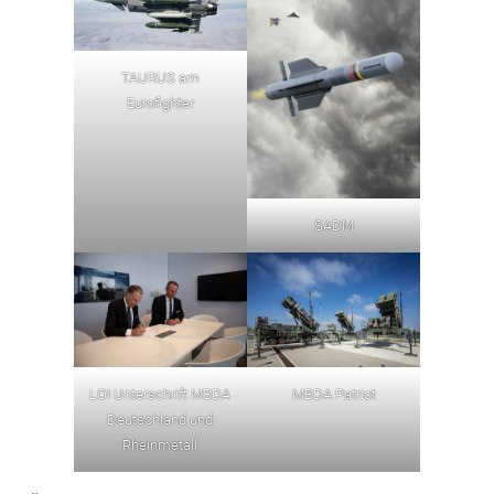
TAURUS am
Eurofighter
SADM
LOI Unterschrift MBDA
MBDA Patriot
Deutschland und
Rheinmetall