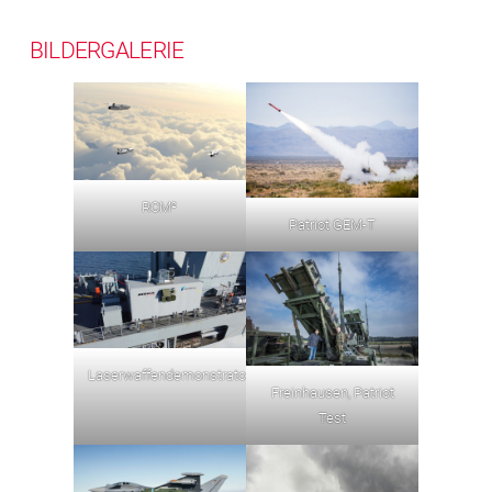
BILDERGALERIE
RCM²
Patriot GEM-T
Laserwaffendemonstrator
Freinhausen, Patriot
Test