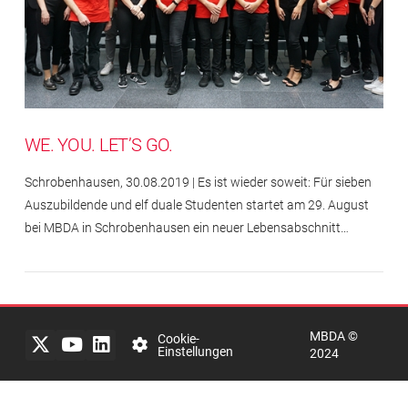
WE. YOU. LET’S GO.
Schrobenhausen, 30.08.2019 | Es ist wieder soweit: Für sieben
Auszubildende und elf duale Studenten startet am 29. August
bei MBDA in Schrobenhausen ein neuer Lebensabschnitt…
Impressum
Rechtlicher
Hinweis
MBDA ©
Datenschutzerklärung
Cookie-
Einstellungen
2024
mbda-
systems