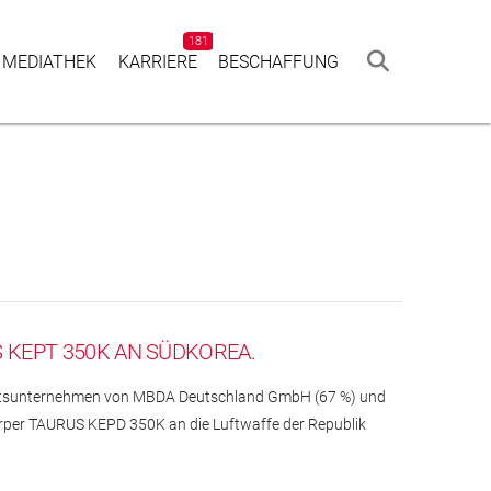
181
 MEDIATHEK
KAR­RIERE
BESCHAF­FUNG
 KEPT 350K AN SÜDKOREA.
ftsunternehmen von MBDA Deutschland GmbH (67 %) und
rper TAURUS KEPD 350K an die Luftwaffe der Republik