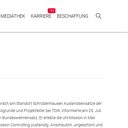
184
 MEDIATHEK
KAR­RIERE
BESCHAF­FUNG
spräch am Standort Schrobenhausen Auslandseinsätze der
ogrunde und Projektleiter bei TDW, informierte am 25. Juli
 Bundeswehreinsatz. Er erlebte die UN-Mission in Mali
ssion Controlling zuständig. Anschaulich, ungeschönt und